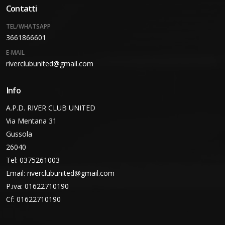
Contatti
TEL/WHATSAPP
3661866601
E-MAIL
riverclubunited@gmail.com
Info
A.P.D. RIVER CLUB UNITED
Via Mentana 31
Gussola
26040
Tel: 0375261003
Email:
riverclubunited@gmail.com
P.iva: 01622710190
Cf: 01622710190