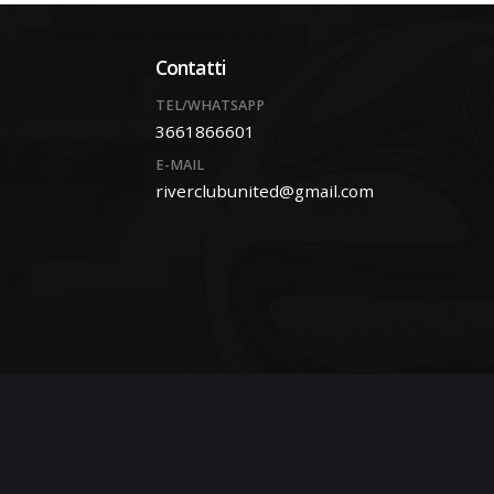
Contatti
TEL/WHATSAPP
3661866601
E-MAIL
riverclubunited@gmail.com