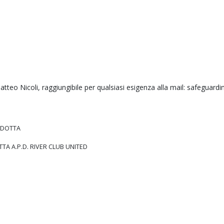
. Matteo Nicoli, raggiungibile per qualsiasi esigenza alla mail: safegua
NDOTTA
A A.P.D. RIVER CLUB UNITED