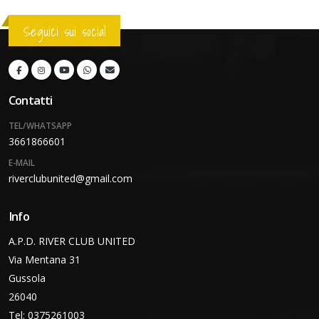
Seguici sui social
Contatti
TEL/WHATSAPP
3661866601
E-MAIL
riverclubunited@gmail.com
Info
A.P.D. RIVER CLUB UNITED
Via Mentana 31
Gussola
26040
Tel: 0375261003