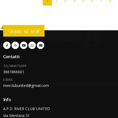
1
2
3
4
5
6
7
Seguici sui social
Contatti
TEL/WHATSAPP
3661866601
E-MAIL
riverclubunited@gmail.com
Info
A.P.D. RIVER CLUB UNITED
Via Mentana 31